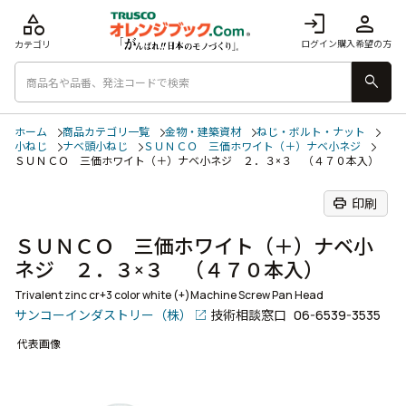
category
login
person
ログイン
購入希望の方
カテゴリ
search
ホーム
商品カテゴリ一覧
金物・建築資材
ねじ・ボルト・ナット
小ねじ
ナベ頭小ねじ
ＳＵＮＣＯ 三価ホワイト（＋）ナベ小ネジ
ＳＵＮＣＯ 三価ホワイト（＋）ナベ小ネジ ２．３×３ （４７０本入）
print
印刷
ＳＵＮＣＯ 三価ホワイト（＋）ナベ小
ネジ ２．３×３ （４７０本入）
Trivalent zinc cr+3 color white (+)Machine Screw Pan Head
サンコーインダストリー（株）
技術相談窓口
06-6539-3535
代表画像