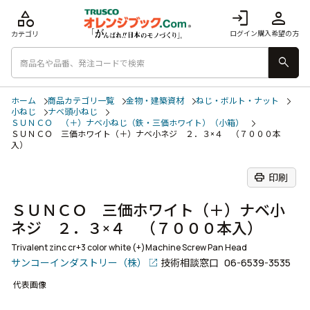
category
login
person
ログイン
購入希望の方
カテゴリ
search
ホーム
商品カテゴリ一覧
金物・建築資材
ねじ・ボルト・ナット
小ねじ
ナベ頭小ねじ
ＳＵＮＣＯ （＋）ナベ小ねじ（鉄・三価ホワイト）（小箱）
ＳＵＮＣＯ 三価ホワイト（＋）ナベ小ネジ ２．３×４ （７０００本
入）
print
印刷
ＳＵＮＣＯ 三価ホワイト（＋）ナベ小
ネジ ２．３×４ （７０００本入）
Trivalent zinc cr+3 color white (+)Machine Screw Pan Head
サンコーインダストリー（株）
技術相談窓口
06-6539-3535
代表画像