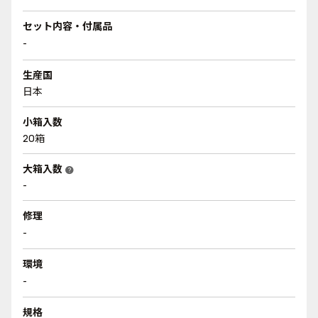
セット内容・付属品
-
生産国
日本
小箱入数
20箱
大箱入数
help
-
修理
-
環境
-
規格