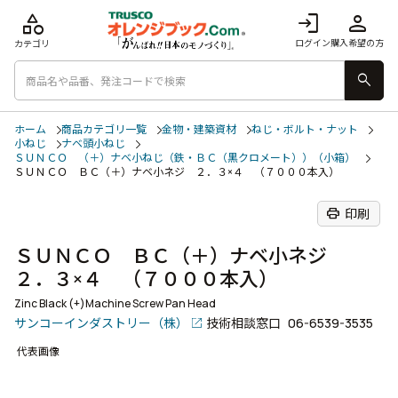
category
login
person
ログイン
購入希望の方
カテゴリ
search
ホーム
商品カテゴリ一覧
金物・建築資材
ねじ・ボルト・ナット
小ねじ
ナベ頭小ねじ
ＳＵＮＣＯ （＋）ナベ小ねじ（鉄・ＢＣ（黒クロメート））（小箱）
ＳＵＮＣＯ ＢＣ（＋）ナベ小ネジ ２．３×４ （７０００本入）
print
印刷
ＳＵＮＣＯ ＢＣ（＋）ナベ小ネジ
２．３×４ （７０００本入）
Zinc Black (+)Machine Screw Pan Head
サンコーインダストリー（株）
技術相談窓口
06-6539-3535
代表画像