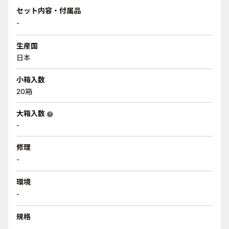
セット内容・付属品
-
生産国
日本
小箱入数
20箱
大箱入数
help
-
修理
-
環境
-
規格
-