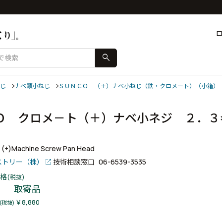
search
じ
ナベ頭小ねじ
ＳＵＮＣＯ （＋）ナベ小ねじ（鉄・クロメート）（小箱）
Ｏ クロメ－ト（＋）ナベ小ネジ ２．３
）
+ (+)Machine Screw Pan Head
ストリー（株）
技術相談窓口
06-6539-3535
格
(税抜)
取寄品
￥8,880
(税抜)