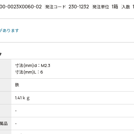
00-0023X0060-02
230-1232
1箱
発注コード
発注単位
入数
品があります
ク
寸法(mm)d：M2.3
寸法(mm)L：6
鉄
1.41ｋｇ
-
属品
-