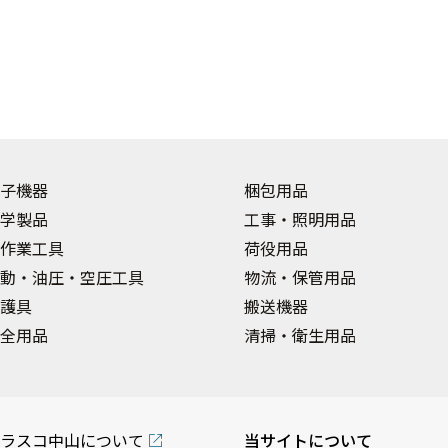
子機器
梱包用品
学製品
工事・照明用品
作業工具
荷役用品
動・油圧・空圧工具
物流・保管用品
護具
搬送機器
全用品
清掃・衛生用品
ラスコ中山について
当サイトについて