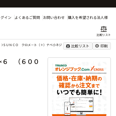
ログイン
よくあるご質問
お問い合わせ
購入を希望される法人様
balance
比較リスト
ＳＵＮＣＯ クロメ－ト（＋）ナベ小ネジ ２．３×６ （６０００本入）
balance
print
比較リスト
印刷
×６ （６００