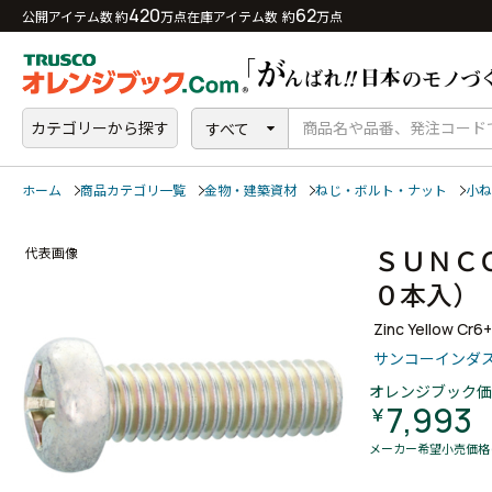
420
62
公開アイテム数 約
万点
在庫アイテム数 約
万点
カテゴリーから探す
すべて
ホーム
商品カテゴリ一覧
金物・建築資材
ねじ・ボルト・ナット
小ね
ＳＵＮＣ
代表画像
０本入
Zinc Yellow Cr6
サンコーインダ
オレンジブック価
7,993
￥
メーカー希望小売価格