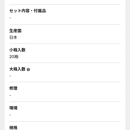
セット内容・付属品
-
生産国
日本
小箱入数
20箱
大箱入数
help
-
修理
-
環境
-
規格