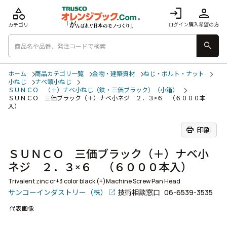
category
login
person
ログイン
購入希望の方
カテゴリ
search
ホーム
商品カテゴリ一覧
金物・建築資材
ねじ・ボルト・ナット
小ねじ
ナベ頭小ねじ
ＳＵＮＣＯ （＋）ナベ小ねじ（鉄・三価ブラック）（小箱）
ＳＵＮＣＯ 三価ブラック（＋）ナベ小ネジ ２．３×６ （６０００本
入）
print
印刷
ＳＵＮＣＯ 三価ブラック（＋）ナベ小
ネジ ２．３×６ （６０００本入）
Trivalent zinc cr+3 color black (+)Machine Screw Pan Head
サンコーインダストリー（株）
技術相談窓口
06-6539-3535
代表画像