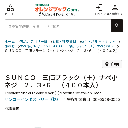
category
login
person
ログイン
購入希望の方
カテゴリ
search
ホーム
商品カテゴリ一覧
金物・建築資材
ねじ・ボルト・ナット
小ねじ
ナベ頭小ねじ
ＳＵＮＣＯ 三価ブラック（＋）ナベ小ネジ
ＳＵＮＣＯ 三価ブラック（＋）ナベ小ネジ ２．３×６ （４００本入）
print
印刷
ＳＵＮＣＯ 三価ブラック（＋）ナベ小
ネジ ２．３×６ （４００本入）
Trivalent zinc cr+3 color black (+)Machine Screw Pan Head
サンコーインダストリー（株）
技術相談窓口
06-6539-3535
代表画像