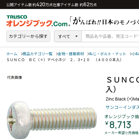
420
62
公開アイテム数 約
万点
在庫アイテム数 約
万点
カテゴリーから探す
すべて
ホーム
商品カテゴリ一覧
金物・建築資材
ねじ・ボルト・ナット
小ね
ＳＵＮＣＯ ＢＣ（＋）ナベ小ネジ ２．３×１０ （４０００本入）
ＳＵＮＣ
代表画像
入）
Zinc Black (+)M
サンコーインダ
オレンジブック価
8,713
￥
メーカー希望小売価格