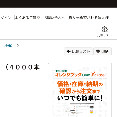
ログイン
よくあるご質問
お問い合わせ
購入を希望される法人様
balance
比較リスト
）（小箱）
balance
print
比較リスト
印刷
 （４０００本