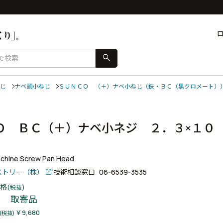
search
じ
ナベ頭小ねじ
ＳＵＮＣＯ （＋）ナベ小ねじ（鉄・ＢＣ（黒クロメート）
Ｏ ＢＣ（＋）ナベ小ネジ ２．３×１０
achine Screw Pan Head
ストリー（株）
技術相談窓口
06-6539-3535
格
(税抜)
取寄品
￥9,680
(税抜)