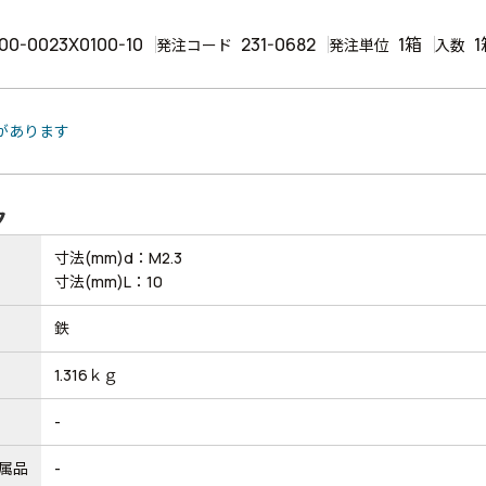
00-0023X0100-10
231-0682
1箱
1
発注コード
発注単位
入数
品があります
ク
寸法(mm)d：M2.3
寸法(mm)L：10
鉄
1.316ｋｇ
-
属品
-