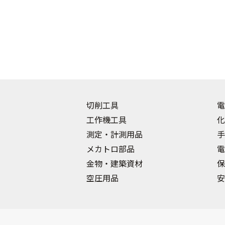
切削工具
電
工作機工具
化
測定・計測用品
手
メカトロ部品
電
金物・建築資材
保
空圧用品
安