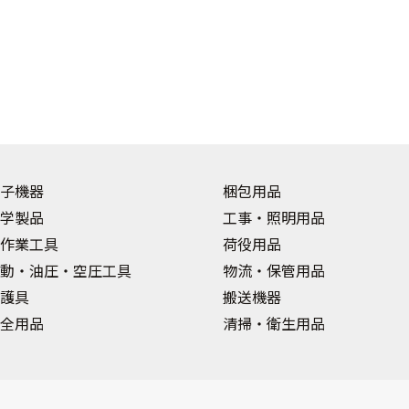
子機器
梱包用品
学製品
工事・照明用品
作業工具
荷役用品
動・油圧・空圧工具
物流・保管用品
護具
搬送機器
全用品
清掃・衛生用品