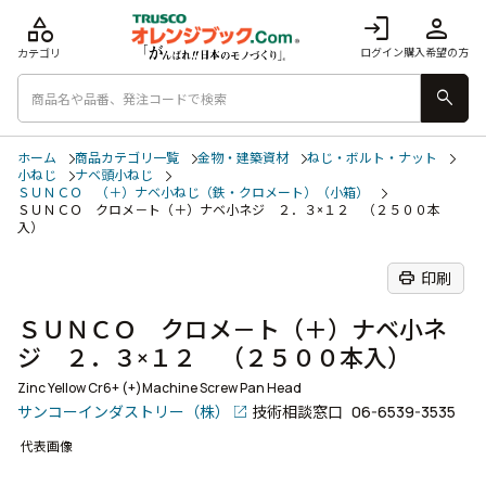
category
login
person
ログイン
購入希望の方
カテゴリ
search
ホーム
商品カテゴリ一覧
金物・建築資材
ねじ・ボルト・ナット
小ねじ
ナベ頭小ねじ
ＳＵＮＣＯ （＋）ナベ小ねじ（鉄・クロメート）（小箱）
ＳＵＮＣＯ クロメ－ト（＋）ナベ小ネジ ２．３×１２ （２５００本
入）
print
印刷
ＳＵＮＣＯ クロメ－ト（＋）ナベ小ネ
ジ ２．３×１２ （２５００本入）
Zinc Yellow Cr6+ (+)Machine Screw Pan Head
サンコーインダストリー（株）
技術相談窓口
06-6539-3535
代表画像