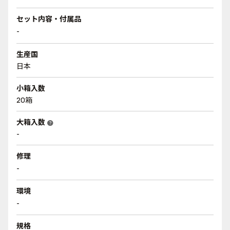
セット内容・付属品
-
生産国
日本
小箱入数
20箱
大箱入数
help
-
修理
-
環境
-
規格