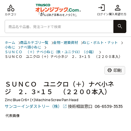
category
login
person
ログイン
購入希望の方
カテゴリ
search
ホーム
商品カテゴリ一覧
金物・建築資材
ねじ・ボルト・ナット
小ねじ
ナベ頭小ねじ
ＳＵＮＣＯ （＋）ナベ小ねじ（鉄・ユニクロ）（小箱）
ＳＵＮＣＯ ユニクロ（＋）ナベ小ネジ ２．３×１５ （２２００本入）
print
印刷
ＳＵＮＣＯ ユニクロ（＋）ナベ小ネ
ジ ２．３×１５ （２２００本入）
Zinc Blue Cr6+ (+)Machine Screw Pan Head
サンコーインダストリー（株）
技術相談窓口
06-6539-3535
代表画像