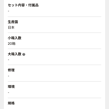
セット内容・付属品
-
生産国
日本
小箱入数
20箱
大箱入数
help
-
修理
-
環境
-
規格
-