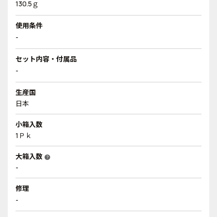
130.5ｇ
使用条件
-
セット内容・付属品
-
生産国
日本
小箱入数
1Ｐｋ
大箱入数
help
-
修理
-