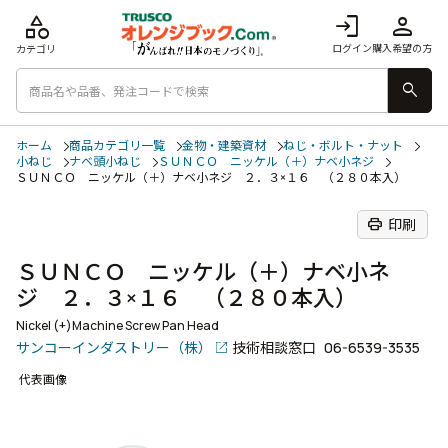
category
login
person
ログイン
購入希望の方
カテゴリ
search
ホーム
商品カテゴリ一覧
金物・建築資材
ねじ・ボルト・ナット
小ねじ
ナベ頭小ねじ
ＳＵＮＣＯ ニッケル（＋）ナベ小ネジ
ＳＵＮＣＯ ニッケル（＋）ナベ小ネジ ２．３×１６ （２８０本入）
print
印刷
ＳＵＮＣＯ ニッケル（＋）ナベ小ネ
ジ ２．３×１６ （２８０本入）
Nickel (+)Machine Screw Pan Head
サンコーインダストリー（株）
技術相談窓口
06-6539-3535
代表画像