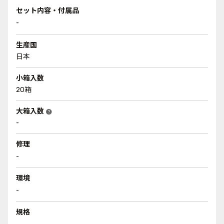
セット内容・付属品
-
生産国
日本
小箱入数
20箱
大箱入数
help
-
修理
-
環境
-
規格
-