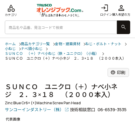
category
login
person
ログイン
購入希望の方
カテゴリ
search
ホーム
商品カテゴリ一覧
金物・建築資材
ねじ・ボルト・ナット
小ねじ
ナベ頭小ねじ
ＳＵＮＣＯ （＋）ナベ小ねじ（鉄・ユニクロ）（小箱）
ＳＵＮＣＯ ユニクロ（＋）ナベ小ネジ ２．３×１８ （２０００本入）
print
印刷
ＳＵＮＣＯ ユニクロ（＋）ナベ小ネ
ジ ２．３×１８ （２０００本入）
Zinc Blue Cr6+ (+)Machine Screw Pan Head
サンコーインダストリー（株）
技術相談窓口
06-6539-3535
代表画像