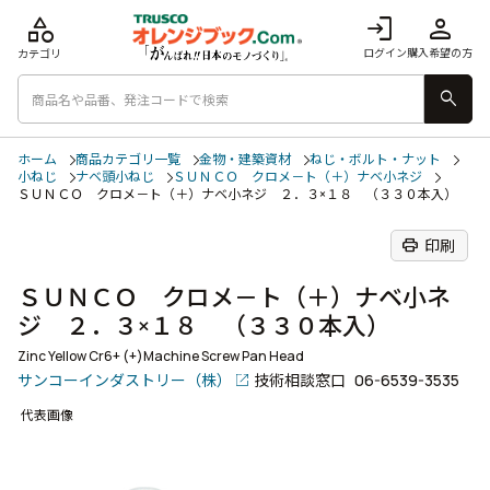
category
login
person
ログイン
購入希望の方
カテゴリ
search
ホーム
商品カテゴリ一覧
金物・建築資材
ねじ・ボルト・ナット
小ねじ
ナベ頭小ねじ
ＳＵＮＣＯ クロメ－ト（＋）ナベ小ネジ
ＳＵＮＣＯ クロメ－ト（＋）ナベ小ネジ ２．３×１８ （３３０本入）
print
印刷
ＳＵＮＣＯ クロメ－ト（＋）ナベ小ネ
ジ ２．３×１８ （３３０本入）
Zinc Yellow Cr6+ (+)Machine Screw Pan Head
サンコーインダストリー（株）
技術相談窓口
06-6539-3535
代表画像