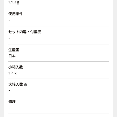
171.3ｇ
使用条件
-
セット内容・付属品
-
生産国
日本
小箱入数
1Ｐｋ
大箱入数
help
-
修理
-