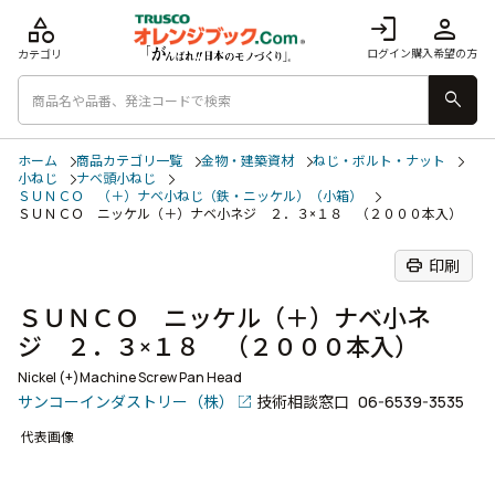
category
login
person
ログイン
購入希望の方
カテゴリ
search
ホーム
商品カテゴリ一覧
金物・建築資材
ねじ・ボルト・ナット
小ねじ
ナベ頭小ねじ
ＳＵＮＣＯ （＋）ナベ小ねじ（鉄・ニッケル）（小箱）
ＳＵＮＣＯ ニッケル（＋）ナベ小ネジ ２．３×１８ （２０００本入）
print
印刷
ＳＵＮＣＯ ニッケル（＋）ナベ小ネ
ジ ２．３×１８ （２０００本入）
Nickel (+)Machine Screw Pan Head
サンコーインダストリー（株）
技術相談窓口
06-6539-3535
代表画像