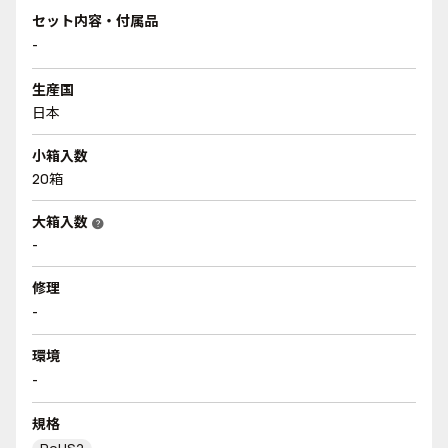
セット内容・付属品
-
生産国
日本
小箱入数
20箱
大箱入数
help
-
修理
-
環境
-
規格