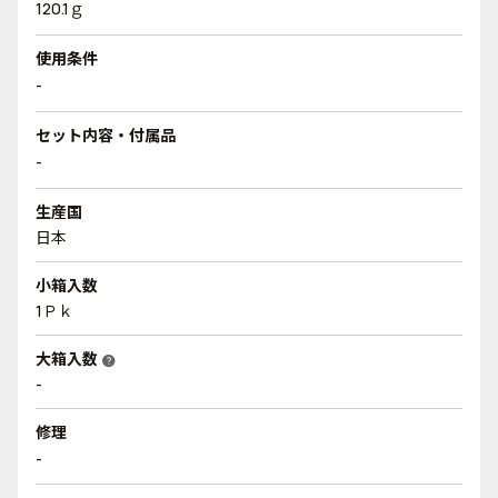
120.1ｇ
使用条件
-
セット内容・付属品
-
生産国
日本
小箱入数
1Ｐｋ
大箱入数
help
-
修理
-