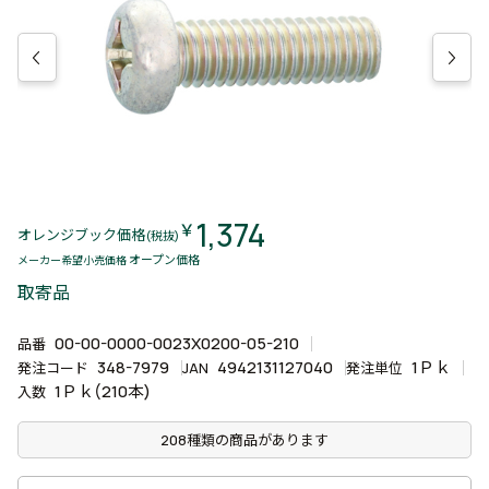
1,374
￥
オレンジブック価格
(税抜)
オープン価格
メーカー希望小売価格
取寄品
00-00-0000-0023X0200-05-210
品番
348-7979
4942131127040
1Ｐｋ
発注コード
JAN
発注単位
1Ｐｋ(210本)
入数
208種類の商品があります