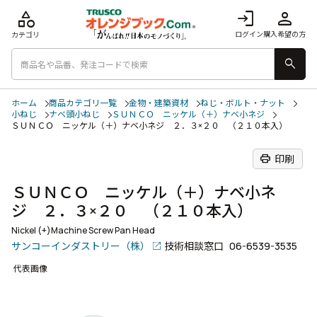
category
login
person
ログイン
購入希望の方
カテゴリ
search
ホーム
商品カテゴリ一覧
金物・建築資材
ねじ・ボルト・ナット
小ねじ
ナベ頭小ねじ
ＳＵＮＣＯ ニッケル（＋）ナベ小ネジ
ＳＵＮＣＯ ニッケル（＋）ナベ小ネジ ２．３×２０ （２１０本入）
print
印刷
ＳＵＮＣＯ ニッケル（＋）ナベ小ネ
ジ ２．３×２０ （２１０本入）
Nickel (+)Machine Screw Pan Head
サンコーインダストリー（株）
技術相談窓口
06-6539-3535
代表画像