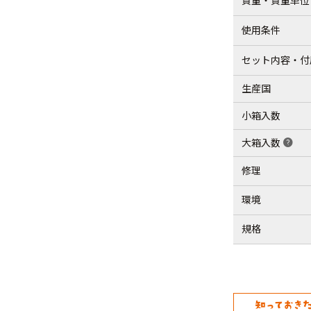
質量・質量単位
使用条件
セット内容・付
生産国
小箱入数
大箱入数
help
修理
環境
規格