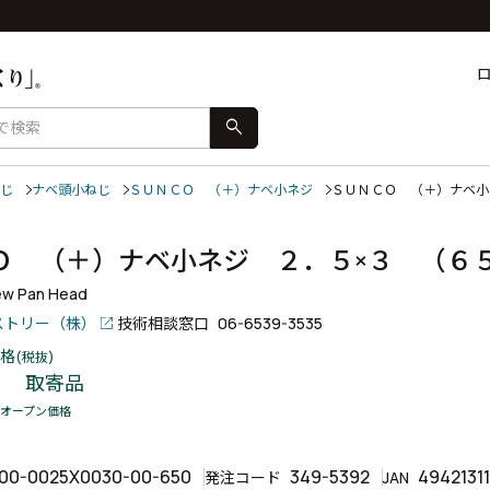
search
じ
ナベ頭小ねじ
ＳＵＮＣＯ （＋）ナベ小ネジ
ＳＵＮＣＯ （＋）ナベ
Ｏ （＋）ナベ小ネジ ２．５×３ （
ew Pan Head
ストリー（株）
技術相談窓口
06-6539-3535
格
(税抜)
取寄品
オープン価格
00-0025X0030-00-650
349-5392
4942131
発注コード
JAN