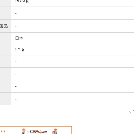
147.6ｇ
-
属品
-
日本
1Ｐｋ
-
-
-
-