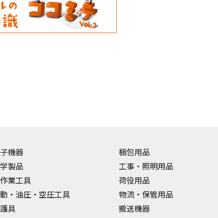
子機器
梱包用品
学製品
工事・照明用品
作業工具
荷役用品
動・油圧・空圧工具
物流・保管用品
護具
搬送機器