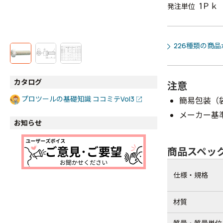
1Ｐｋ
発注単位
226種類の商
カタログ
注意
プロツールの基礎知識 ココミテVol3
簡易包装（
メーカー基
お知らせ
商品スペッ
仕様・規格
材質