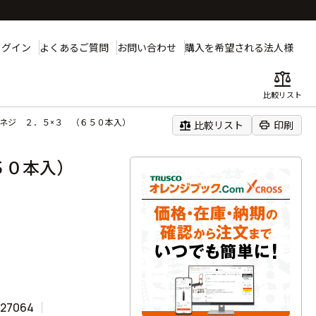
ログイン
よくあるご質問
お問い合わせ
購入を希望される法人様
balance
比較リスト
小ネジ ２．５×３ （６５０本入）
balance
print
比較リスト
印刷
６５０本入）
127064