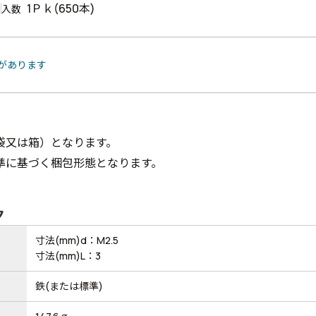
1Ｐｋ(650本)
入数
品があります
袋又は箱）となります。
準に基づく梱包形態となります。
ク
寸法(mm)d：M2.5
寸法(mm)L：3
鉄(または標準)