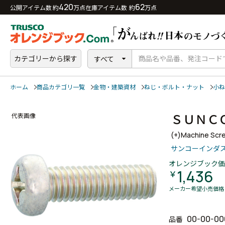
420
62
公開アイテム数 約
万点
在庫アイテム数 約
万点
カテゴリーから探す
すべて
ホーム
商品カテゴリ一覧
金物・建築資材
ねじ・ボルト・ナット
小ね
ＳＵＮＣ
代表画像
(+)Machine Scr
サンコーインダ
オレンジブック価
1,436
￥
メーカー希望小売価格
00-00-00
品番