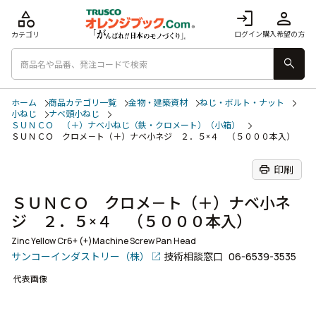
category
login
person
ログイン
購入希望の方
カテゴリ
search
ホーム
商品カテゴリ一覧
金物・建築資材
ねじ・ボルト・ナット
小ねじ
ナベ頭小ねじ
ＳＵＮＣＯ （＋）ナベ小ねじ（鉄・クロメート）（小箱）
ＳＵＮＣＯ クロメ－ト（＋）ナベ小ネジ ２．５×４ （５０００本入）
print
印刷
ＳＵＮＣＯ クロメ－ト（＋）ナベ小ネ
ジ ２．５×４ （５０００本入）
Zinc Yellow Cr6+ (+)Machine Screw Pan Head
サンコーインダストリー（株）
技術相談窓口
06-6539-3535
代表画像