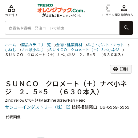
category
login
person
ログイン
購入希望の方
カテゴリ
search
ホーム
商品カテゴリ一覧
金物・建築資材
ねじ・ボルト・ナット
小ねじ
ナベ頭小ねじ
ＳＵＮＣＯ クロメ－ト（＋）ナベ小ネジ
ＳＵＮＣＯ クロメ－ト（＋）ナベ小ネジ ２．５×５ （６３０本入）
print
印刷
ＳＵＮＣＯ クロメ－ト（＋）ナベ小ネ
ジ ２．５×５ （６３０本入）
Zinc Yellow Cr6+ (+)Machine Screw Pan Head
サンコーインダストリー（株）
技術相談窓口
06-6539-3535
代表画像