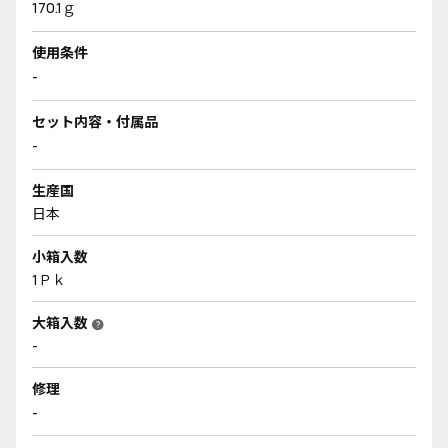
170.1ｇ
使用条件
-
セット内容・付属品
-
生産国
日本
小箱入数
1Ｐｋ
大箱入数
help
-
修理
-