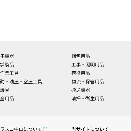
子機器
梱包用品
学製品
工事・照明用品
作業工具
荷役用品
動・油圧・空圧工具
物流・保管用品
護具
搬送機器
全用品
清掃・衛生用品
ラスコ中山について
当サイトについて