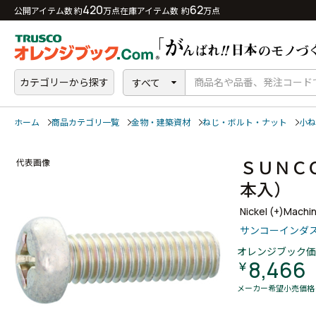
420
62
公開アイテム数 約
万点
在庫アイテム数 約
万点
カテゴリーから探す
すべて
ホーム
商品カテゴリ一覧
金物・建築資材
ねじ・ボルト・ナット
小ね
ＳＵＮＣ
代表画像
本入）
Nickel (+)Machi
サンコーインダ
オレンジブック価
8,466
￥
メーカー希望小売価格