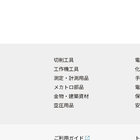
切削工具
電
工作機工具
化
測定・計測用品
手
メカトロ部品
電
金物・建築資材
保
空圧用品
安
ご利用ガイド
ト