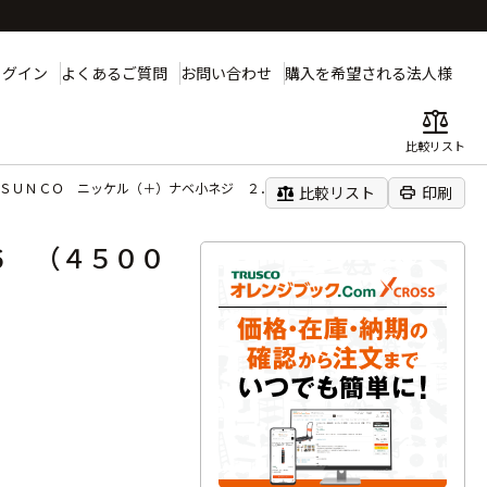
ログイン
よくあるご質問
お問い合わせ
購入を希望される法人様
balance
比較リスト
ＳＵＮＣＯ ニッケル（＋）ナベ小ネジ ２．５×６ （４５００本入）
balance
print
比較リスト
印刷
６ （４５００