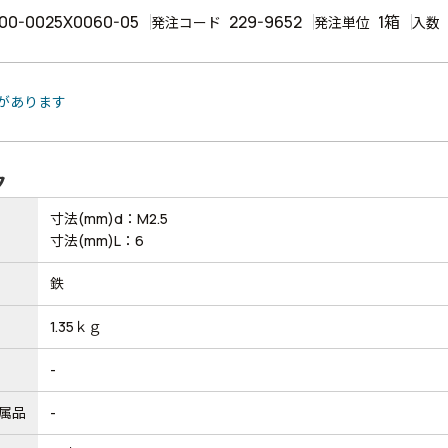
00-0025X0060-05
229-9652
1箱
発注コード
発注単位
入数
品があります
ク
寸法(mm)d：M2.5
寸法(mm)L：6
鉄
1.35ｋｇ
-
属品
-