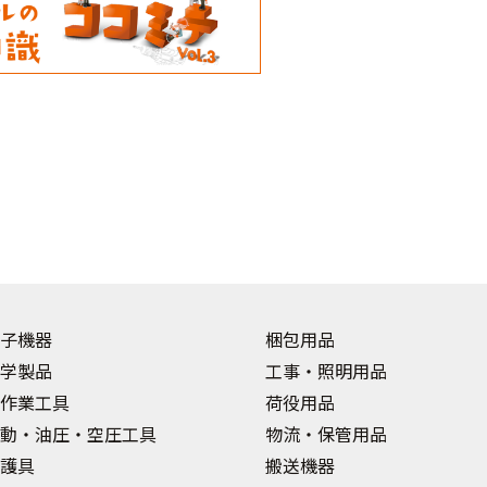
子機器
梱包用品
学製品
工事・照明用品
作業工具
荷役用品
動・油圧・空圧工具
物流・保管用品
護具
搬送機器