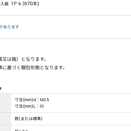
1Ｐｋ(670本)
入数
品があります
袋又は箱）となります。
準に基づく梱包形態となります。
ク
寸法(mm)d：M2.5
寸法(mm)L：10
鉄(または標準)