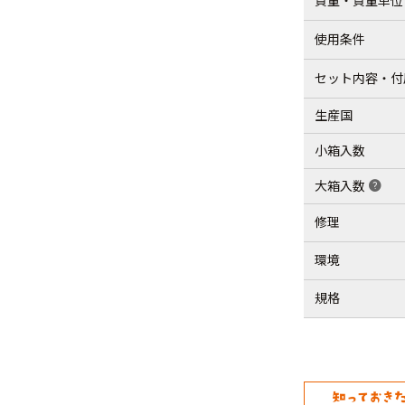
質量・質量単位
使用条件
セット内容・付
生産国
小箱入数
大箱入数
help
修理
環境
規格