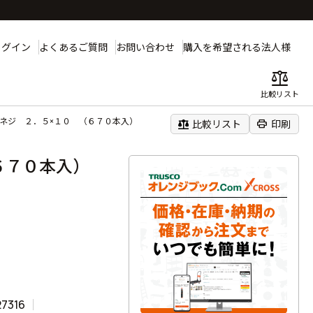
ログイン
よくあるご質問
お問い合わせ
購入を希望される法人様
balance
比較リスト
小ネジ ２．５×１０ （６７０本入）
balance
print
比較リスト
印刷
（６７０本入）
27316