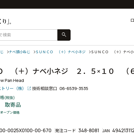
search
じ
ナベ頭小ねじ
ＳＵＮＣＯ （＋）ナベ小ネジ
ＳＵＮＣＯ （＋）ナベ
Ｏ （＋）ナベ小ネジ ２．５×１０ 
ew Pan Head
ストリー（株）
技術相談窓口
06-6539-3535
格
(税抜)
取寄品
オープン価格
00-0025X0100-00-670
348-8081
49421311
発注コード
JAN