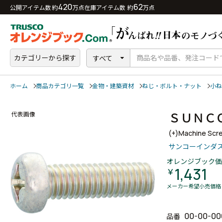
420
62
公開アイテム数 約
万点
在庫アイテム数 約
万点
カテゴリーから探す
すべて
ホーム
商品カテゴリ一覧
金物・建築資材
ねじ・ボルト・ナット
小ね
ＳＵＮＣ
代表画像
(+)Machine Scr
サンコーインダ
オレンジブック価
1,431
￥
メーカー希望小売価格
00-00-00
品番