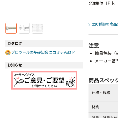
1Ｐｋ
発注単位
226種類の商
カタログ
注意
プロツールの基礎知識 ココミテVol3
簡易包装（
メーカー基
お知らせ
商品スペッ
仕様・規格
材質