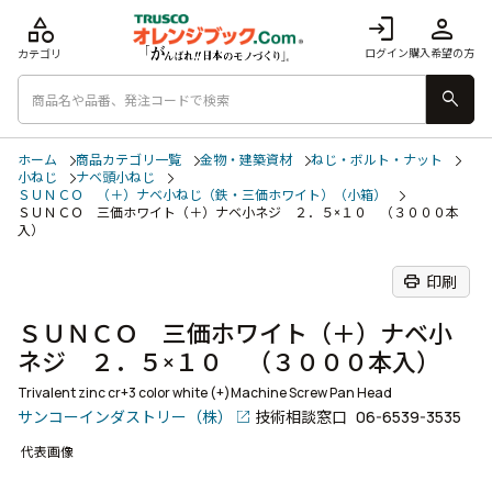
category
login
person
ログイン
購入希望の方
カテゴリ
search
ホーム
商品カテゴリ一覧
金物・建築資材
ねじ・ボルト・ナット
小ねじ
ナベ頭小ねじ
ＳＵＮＣＯ （＋）ナベ小ねじ（鉄・三価ホワイト）（小箱）
ＳＵＮＣＯ 三価ホワイト（＋）ナベ小ネジ ２．５×１０ （３０００本
入）
print
印刷
ＳＵＮＣＯ 三価ホワイト（＋）ナベ小
ネジ ２．５×１０ （３０００本入）
Trivalent zinc cr+3 color white (+)Machine Screw Pan Head
サンコーインダストリー（株）
技術相談窓口
06-6539-3535
代表画像