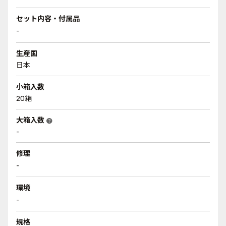
セット内容・付属品
-
生産国
日本
小箱入数
20箱
大箱入数
help
-
修理
-
環境
-
規格