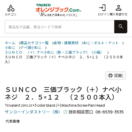
category
login
person
ログイン
購入希望の方
カテゴリ
search
ホーム
商品カテゴリ一覧
金物・建築資材
ねじ・ボルト・ナット
小ねじ
ナベ頭小ねじ
ＳＵＮＣＯ （＋）ナベ小ねじ（鉄・三価ブラック）（小箱）
ＳＵＮＣＯ 三価ブラック（＋）ナベ小ネジ ２．５×１２ （２５００本
入）
print
印刷
ＳＵＮＣＯ 三価ブラック（＋）ナベ小
ネジ ２．５×１２ （２５００本入）
Trivalent zinc cr+3 color black (+)Machine Screw Pan Head
サンコーインダストリー（株）
技術相談窓口
06-6539-3535
代表画像