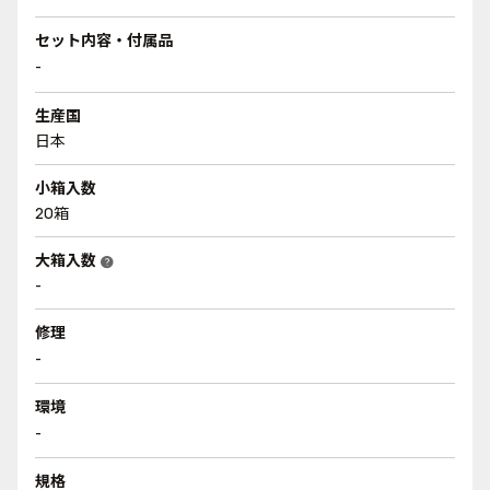
セット内容・付属品
-
生産国
日本
小箱入数
20箱
大箱入数
help
-
修理
-
環境
-
規格