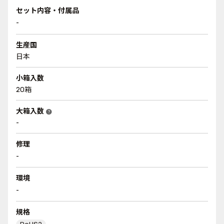
セット内容・付属品
-
生産国
日本
小箱入数
20箱
大箱入数
help
-
修理
-
環境
-
規格