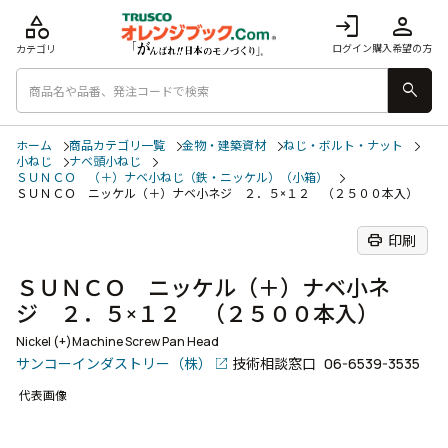
category
login
person
ログイン
購入希望の方
カテゴリ
search
ホーム
商品カテゴリ一覧
金物・建築資材
ねじ・ボルト・ナット
小ねじ
ナベ頭小ねじ
ＳＵＮＣＯ （＋）ナベ小ねじ（鉄・ニッケル）（小箱）
ＳＵＮＣＯ ニッケル（＋）ナベ小ネジ ２．５×１２ （２５００本入）
print
印刷
ＳＵＮＣＯ ニッケル（＋）ナベ小ネ
ジ ２．５×１２ （２５００本入）
Nickel (+)Machine Screw Pan Head
サンコーインダストリー（株）
技術相談窓口
06-6539-3535
代表画像