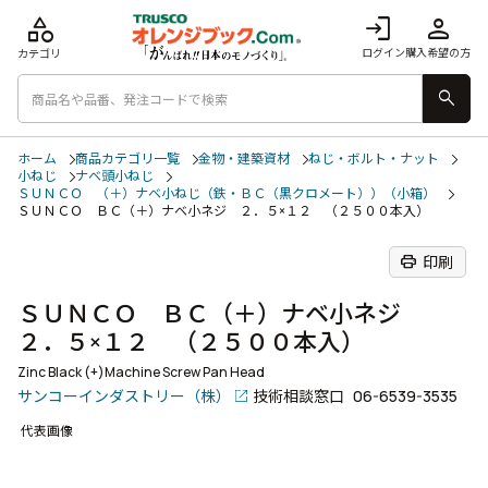
category
login
person
ログイン
購入希望の方
カテゴリ
search
ホーム
商品カテゴリ一覧
金物・建築資材
ねじ・ボルト・ナット
小ねじ
ナベ頭小ねじ
ＳＵＮＣＯ （＋）ナベ小ねじ（鉄・ＢＣ（黒クロメート））（小箱）
ＳＵＮＣＯ ＢＣ（＋）ナベ小ネジ ２．５×１２ （２５００本入）
print
印刷
ＳＵＮＣＯ ＢＣ（＋）ナベ小ネジ
２．５×１２ （２５００本入）
Zinc Black (+)Machine Screw Pan Head
サンコーインダストリー（株）
技術相談窓口
06-6539-3535
代表画像