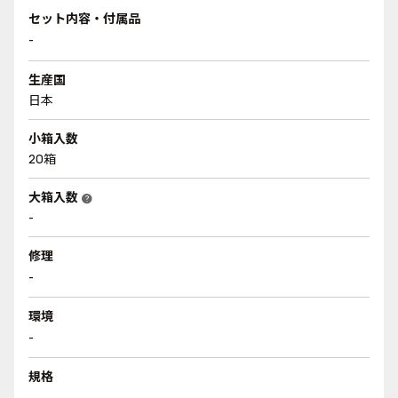
セット内容・付属品
-
生産国
日本
小箱入数
20箱
大箱入数
help
-
修理
-
環境
-
規格
-