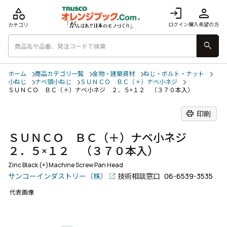
category
login
person
ログイン
購入希望の方
カテゴリ
search
ホーム
商品カテゴリ一覧
金物・建築資材
ねじ・ボルト・ナット
小ねじ
ナベ頭小ねじ
ＳＵＮＣＯ ＢＣ（＋）ナベ小ネジ
ＳＵＮＣＯ ＢＣ（＋）ナベ小ネジ ２．５×１２ （３７０本入）
print
印刷
ＳＵＮＣＯ ＢＣ（＋）ナベ小ネジ
２．５×１２ （３７０本入）
Zinc Black (+)Machine Screw Pan Head
サンコーインダストリー（株）
技術相談窓口
06-6539-3535
代表画像