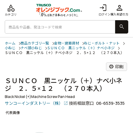
category
login
person
ログイン
購入希望の方
カテゴリ
search
ホーム
商品カテゴリ一覧
金物・建築資材
ねじ・ボルト・ナット
小ねじ
ナベ頭小ねじ
ＳＵＮＣＯ 黒ニッケル（＋）ナベ小ネジ
ＳＵＮＣＯ 黒ニッケル（＋）ナベ小ネジ ２．５×１２ （２７０本入）
print
印刷
ＳＵＮＣＯ 黒ニッケル（＋）ナベ小ネ
ジ ２．５×１２ （２７０本入）
Black Nickel (+)Machine Screw Pan Head
サンコーインダストリー（株）
技術相談窓口
06-6539-3535
代表画像