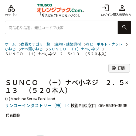
category
login
person
ログイン
購入希望の方
カテゴリ
search
ホーム
商品カテゴリ一覧
金物・建築資材
ねじ・ボルト・ナット
小ねじ
ナベ頭小ねじ
ＳＵＮＣＯ （＋）ナベ小ネジ
ＳＵＮＣＯ （＋）ナベ小ネジ ２．５×１３ （５２０本入）
print
印刷
ＳＵＮＣＯ （＋）ナベ小ネジ ２．５×
１３ （５２０本入）
(+)Machine Screw Pan Head
サンコーインダストリー（株）
技術相談窓口
06-6539-3535
代表画像