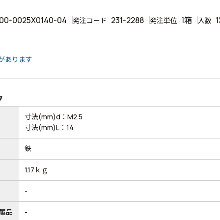
00-0025X0140-04
231-2288
1箱
発注コード
発注単位
入数
品があります
ク
寸法(mm)d：M2.5
寸法(mm)L：14
鉄
1.17ｋｇ
-
属品
-