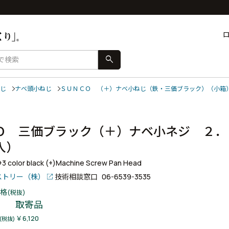
search
じ
ナベ頭小ねじ
ＳＵＮＣＯ （＋）ナベ小ねじ（鉄・三価ブラック）（小箱
）
Ｏ 三価ブラック（＋）ナベ小ネジ ２．
本入）
r+3 color black (+)Machine Screw Pan Head
ストリー（株）
技術相談窓口
06-6539-3535
格
(税抜)
取寄品
￥6,120
(税抜)