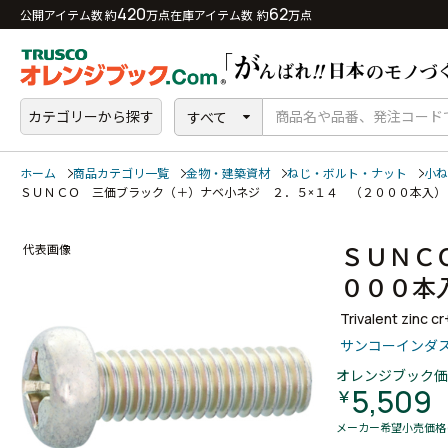
420
62
公開アイテム数 約
万点
在庫アイテム数 約
万点
カテゴリーから探す
すべて
ホーム
商品カテゴリ一覧
金物・建築資材
ねじ・ボルト・ナット
小ね
ＳＵＮＣＯ 三価ブラック（＋）ナベ小ネジ ２．５×１４ （２０００本入
ＳＵＮＣ
代表画像
０００
Trivalent zinc c
サンコーインダ
オレンジブック価
5,509
￥
メーカー希望小売価格