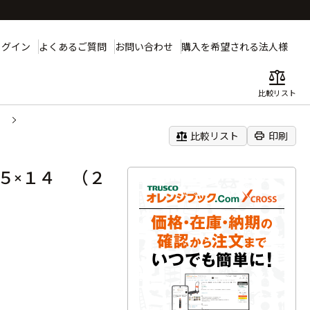
ログイン
よくあるご質問
お問い合わせ
購入を希望される法人様
balance
比較リスト
）
balance
print
比較リスト
印刷
５×１４ （２