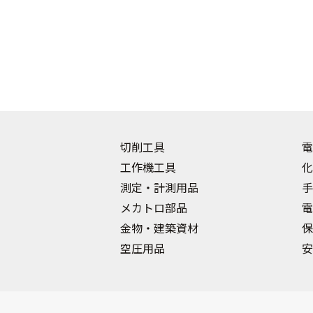
切削工具
電
工作機工具
化
測定・計測用品
手
メカトロ部品
電
金物・建築資材
保
空圧用品
安