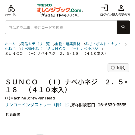
category
login
person
ログイン
購入希望の方
カテゴリ
search
ホーム
商品カテゴリ一覧
金物・建築資材
ねじ・ボルト・ナット
小ねじ
ナベ頭小ねじ
ＳＵＮＣＯ （＋）ナベ小ネジ
ＳＵＮＣＯ （＋）ナベ小ネジ ２．５×１８ （４１０本入）
print
印刷
ＳＵＮＣＯ （＋）ナベ小ネジ ２．５×
１８ （４１０本入）
(+)Machine Screw Pan Head
サンコーインダストリー（株）
技術相談窓口
06-6539-3535
代表画像