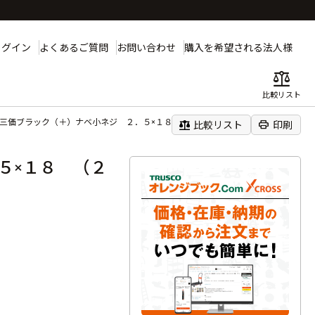
ログイン
よくあるご質問
お問い合わせ
購入を希望される法人様
balance
比較リスト
 三価ブラック（＋）ナベ小ネジ ２．５×１８ （２２０本入）
balance
print
比較リスト
印刷
５×１８ （２