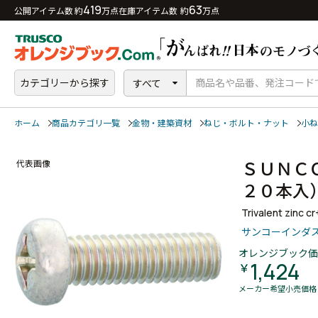
419
63
公開アイテム数 約
万点
在庫アイテム数 約
万点
カテゴリーから探す
すべて
ホーム
商品カテゴリ一覧
金物・建築資材
ねじ・ボルト・ナット
小ね
ＳＵＮＣ
代表画像
２０本
Trivalent zinc c
サンコーインダ
オレンジブック価
1,424
￥
メーカー希望小売価格