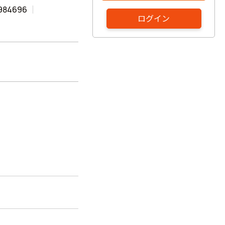
984696
ログイン