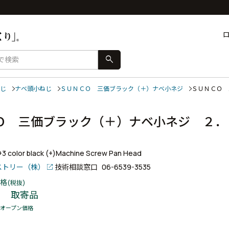
search
じ
ナベ頭小ねじ
ＳＵＮＣＯ 三価ブラック（＋）ナベ小ネジ
ＳＵＮＣＯ
Ｏ 三価ブラック（＋）ナベ小ネジ ２．
入）
r+3 color black (+)Machine Screw Pan Head
ストリー（株）
技術相談窓口
06-6539-3535
格
(税抜)
取寄品
オープン価格