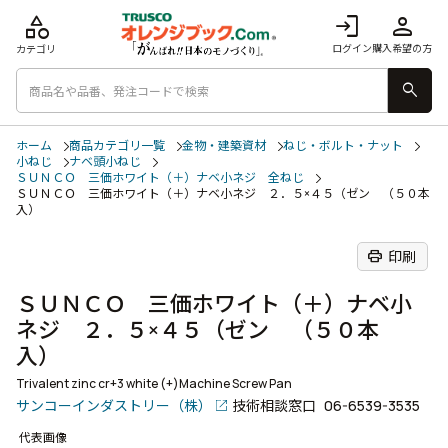
category
login
person
ログイン
購入希望の方
カテゴリ
search
ホーム
商品カテゴリ一覧
金物・建築資材
ねじ・ボルト・ナット
小ねじ
ナベ頭小ねじ
ＳＵＮＣＯ 三価ホワイト（＋）ナベ小ネジ 全ねじ
ＳＵＮＣＯ 三価ホワイト（＋）ナベ小ネジ ２．５×４５（ゼン （５０本
入）
print
印刷
ＳＵＮＣＯ 三価ホワイト（＋）ナベ小
ネジ ２．５×４５（ゼン （５０本
入）
Trivalent zinc cr+3 white (+)Machine Screw Pan
サンコーインダストリー（株）
技術相談窓口
06-6539-3535
代表画像