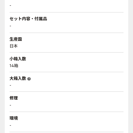
-
セット内容・付属品
-
生産国
日本
小箱入数
14箱
大箱入数
help
-
修理
-
環境
-