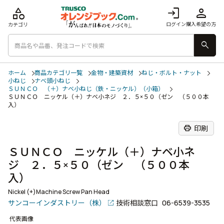
category
login
person
ログイン
購入希望の方
カテゴリ
search
ホーム
商品カテゴリ一覧
金物・建築資材
ねじ・ボルト・ナット
小ねじ
ナベ頭小ねじ
ＳＵＮＣＯ （＋）ナベ小ねじ（鉄・ニッケル）（小箱）
ＳＵＮＣＯ ニッケル（＋）ナベ小ネジ ２．５×５０（ゼン （５００本
入）
print
印刷
ＳＵＮＣＯ ニッケル（＋）ナベ小ネ
ジ ２．５×５０（ゼン （５００本
入）
Nickel (+)Machine Screw Pan Head
サンコーインダストリー（株）
技術相談窓口
06-6539-3535
代表画像