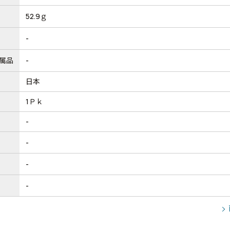
52.9ｇ
-
属品
-
日本
1Ｐｋ
-
-
-
-