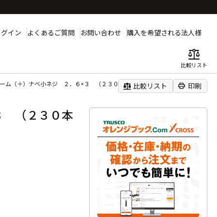
ログイン
よくあるご質問
お問い合わせ
購入を希望される法人様
balance
比較リスト
ローム（＋）ナベ小ネジ ２．６×３ （２３０本入）
balance
print
比較リスト
印刷
３ （２３０本