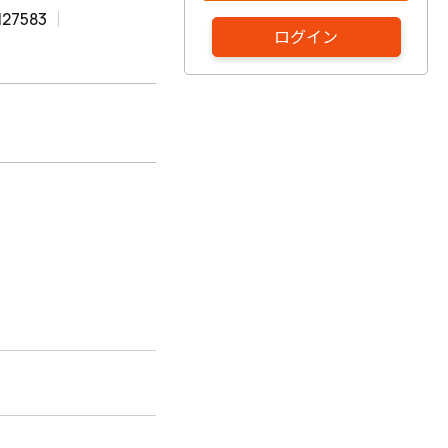
127583
ログイン