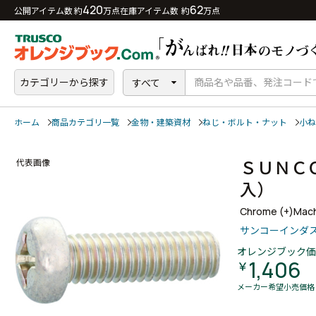
420
62
公開アイテム数 約
万点
在庫アイテム数 約
万点
カテゴリーから探す
すべて
ホーム
商品カテゴリ一覧
金物・建築資材
ねじ・ボルト・ナット
小ね
ＳＵＮＣ
代表画像
入）
Chrome (+)Mach
サンコーインダ
オレンジブック価
1,406
￥
メーカー希望小売価格