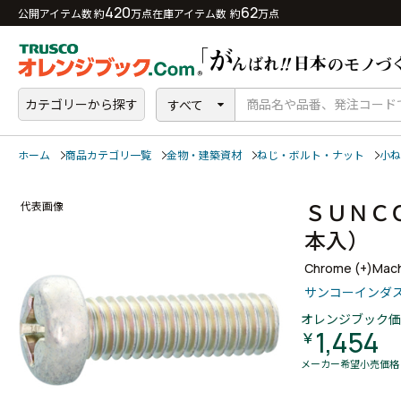
420
62
公開アイテム数 約
万点
在庫アイテム数 約
万点
カテゴリーから探す
すべて
ホーム
商品カテゴリ一覧
金物・建築資材
ねじ・ボルト・ナット
小ね
ＳＵＮＣ
代表画像
本入）
Chrome (+)Mach
サンコーインダ
オレンジブック価
1,454
￥
メーカー希望小売価格