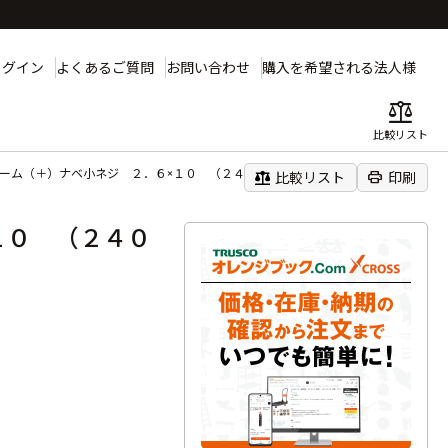
ログイン
よくあるご質問
お問い合わせ
購入を希望される法人様
balance
比較リスト
ローム（＋）ナベ小ネジ ２．６×１０ （２４０本入）
balance
print
比較リスト
印刷
１０ （２４０