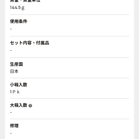
144.5ｇ
使用条件
-
セット内容・付属品
-
生産国
日本
小箱入数
1Ｐｋ
大箱入数
help
-
修理
-