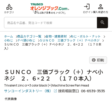
category
login
person
ログイン
購入希望の方
カテゴリ
search
ホーム
商品カテゴリ一覧
金物・建築資材
ねじ・ボルト・ナット
小ねじ
ナベ頭小ねじ
ＳＵＮＣＯ 三価ブラック（＋）ナベ小ネジ
ＳＵＮＣＯ 三価ブラック（＋）ナベ小ネジ ２．６×２２ （１７０本
入）
print
印刷
ＳＵＮＣＯ 三価ブラック（＋）ナベ小
ネジ ２．６×２２ （１７０本入）
Trivalent zinc cr+3 color black (+)Machine Screw Pan Head
サンコーインダストリー（株）
技術相談窓口
06-6539-3535
代表画像