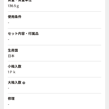
136.5ｇ
使用条件
-
セット内容・付属品
-
生産国
日本
小箱入数
1Ｐｋ
大箱入数
help
-
修理
-