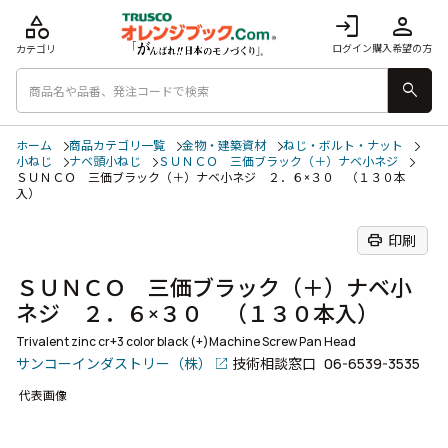
category
login
person
ログイン
購入希望の方
カテゴリ
search
ホーム
商品カテゴリ一覧
金物・建築資材
ねじ・ボルト・ナット
小ねじ
ナベ頭小ねじ
ＳＵＮＣＯ 三価ブラック（＋）ナベ小ネジ
ＳＵＮＣＯ 三価ブラック（＋）ナベ小ネジ ２．６×３０ （１３０本
入）
print
印刷
ＳＵＮＣＯ 三価ブラック（＋）ナベ小
ネジ ２．６×３０ （１３０本入）
Trivalent zinc cr+3 color black (+)Machine Screw Pan Head
サンコーインダストリー（株）
技術相談窓口
06-6539-3535
代表画像