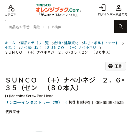
category
login
person
ログイン
購入希望の方
カテゴリ
search
ホーム
商品カテゴリ一覧
金物・建築資材
ねじ・ボルト・ナット
小ねじ
ナベ頭小ねじ
ＳＵＮＣＯ （＋）ナベ小ネジ
ＳＵＮＣＯ （＋）ナベ小ネジ ２．６×３５（ゼン （８０本入）
print
印刷
ＳＵＮＣＯ （＋）ナベ小ネジ ２．６×
３５（ゼン （８０本入）
(+)Machine Screw Pan Head
サンコーインダストリー（株）
技術相談窓口
06-6539-3535
代表画像