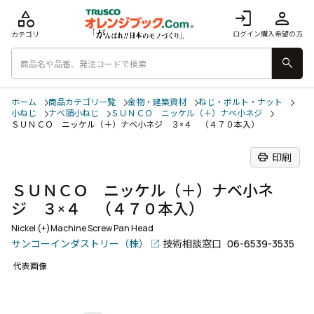
category
login
person
ログイン
購入希望の方
カテゴリ
search
ホーム
商品カテゴリ一覧
金物・建築資材
ねじ・ボルト・ナット
小ねじ
ナベ頭小ねじ
ＳＵＮＣＯ ニッケル（＋）ナベ小ネジ
ＳＵＮＣＯ ニッケル（＋）ナベ小ネジ ３×４ （４７０本入）
print
印刷
ＳＵＮＣＯ ニッケル（＋）ナベ小ネ
ジ ３×４ （４７０本入）
Nickel (+)Machine Screw Pan Head
サンコーインダストリー（株）
技術相談窓口
06-6539-3535
代表画像