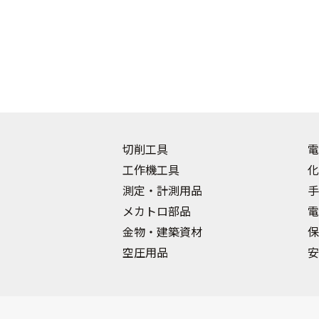
切削工具
電
工作機工具
化
測定・計測用品
手
メカトロ部品
電
金物・建築資材
保
空圧用品
安