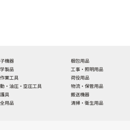
子機器
梱包用品
学製品
工事・照明用品
作業工具
荷役用品
動・油圧・空圧工具
物流・保管用品
護具
搬送機器
全用品
清掃・衛生用品