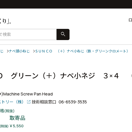
search
じ
ナベ頭小ねじ
ＳＵＮＣＯ （＋）ナベ小ねじ（鉄・グリーンクロメート）
Ｏ グリーン（＋）ナベ小ネジ ３×４ 
(+)Machine Screw Pan Head
ストリー（株）
技術相談窓口
06-6539-3535
格
(税抜)
取寄品
￥5,550
(税抜)