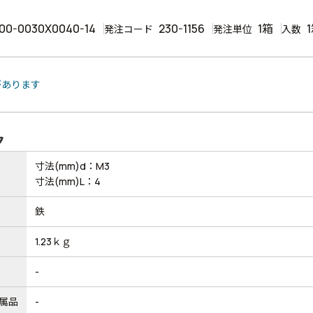
00-0030X0040-14
230-1156
1箱
発注コード
発注単位
入数
があります
ク
寸法(mm)d：M3
寸法(mm)L：4
鉄
1.23ｋｇ
-
属品
-