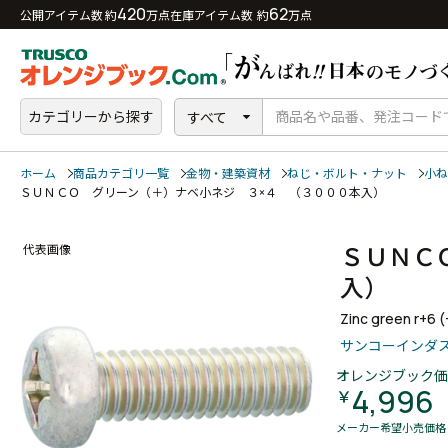
420
62
公開アイテム数 約
万点
在庫アイテム数 約
万点
カテゴリーから探す
すべて
ホーム
商品カテゴリ一覧
金物・建築資材
ねじ・ボルト・ナット
小ね
ＳＵＮＣＯ グリーン（＋）ナベ小ネジ ３×４ （３０００本入）
ＳＵＮＣ
代表画像
入）
Zinc green r+6 
サンコーインダ
オレンジブック価
4,996
￥
メーカー希望小売価格