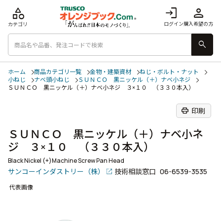
category
login
person
ログイン
購入希望の方
カテゴリ
search
ホーム
商品カテゴリ一覧
金物・建築資材
ねじ・ボルト・ナット
小ねじ
ナベ頭小ねじ
ＳＵＮＣＯ 黒ニッケル（＋）ナベ小ネジ
ＳＵＮＣＯ 黒ニッケル（＋）ナベ小ネジ ３×１０ （３３０本入）
print
印刷
ＳＵＮＣＯ 黒ニッケル（＋）ナベ小ネ
ジ ３×１０ （３３０本入）
Black Nickel (+)Machine Screw Pan Head
サンコーインダストリー（株）
技術相談窓口
06-6539-3535
代表画像