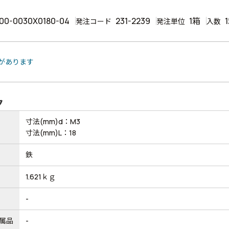
00-0030X0180-04
231-2239
1箱
発注コード
発注単位
入数
品があります
ク
寸法(mm)d：M3
寸法(mm)L：18
鉄
1.621ｋｇ
-
属品
-