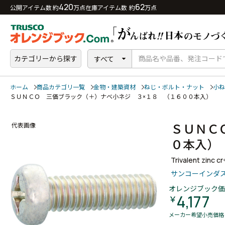
420
62
公開アイテム数 約
万点
在庫アイテム数 約
万点
カテゴリーから探す
すべて
ホーム
商品カテゴリ一覧
金物・建築資材
ねじ・ボルト・ナット
小ね
ＳＵＮＣＯ 三価ブラック（＋）ナベ小ネジ ３×１８ （１６００本入）
ＳＵＮＣ
代表画像
０本入
Trivalent zinc c
サンコーインダ
オレンジブック価
4,177
￥
メーカー希望小売価格