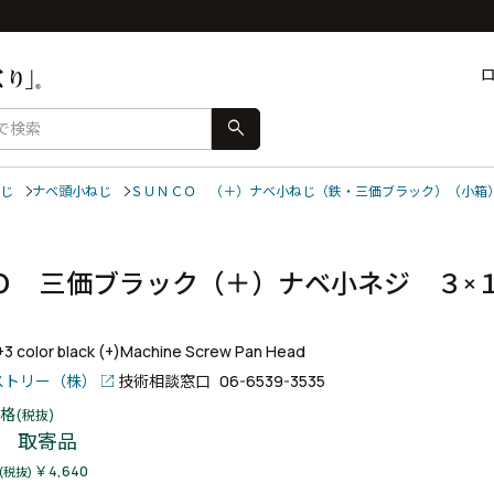
search
じ
ナベ頭小ねじ
ＳＵＮＣＯ （＋）ナベ小ねじ（鉄・三価ブラック）（小箱
Ｏ 三価ブラック（＋）ナベ小ネジ ３×
）
r+3 color black (+)Machine Screw Pan Head
ストリー（株）
技術相談窓口
06-6539-3535
格
(税抜)
取寄品
￥4,640
(税抜)