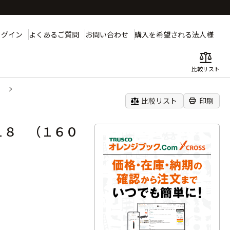
ログイン
よくあるご質問
お問い合わせ
購入を希望される法人様
balance
比較リスト
）
balance
print
比較リスト
印刷
１８ （１６０