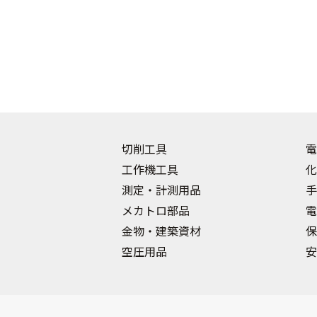
切削工具
電
工作機工具
化
測定・計測用品
手
メカトロ部品
電
金物・建築資材
保
空圧用品
安