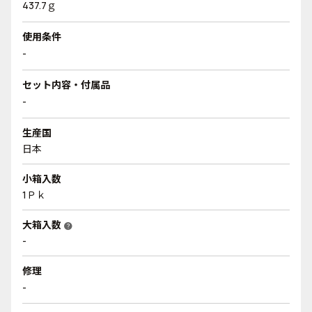
437.7ｇ
使用条件
-
セット内容・付属品
-
生産国
日本
小箱入数
1Ｐｋ
大箱入数
help
-
修理
-