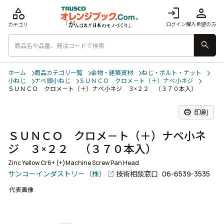
category
login
person
ログイン
購入希望の方
カテゴリ
search
ホーム
商品カテゴリ一覧
金物・建築資材
ねじ・ボルト・ナット
小ねじ
ナベ頭小ねじ
ＳＵＮＣＯ クロメ－ト（＋）ナベ小ネジ
ＳＵＮＣＯ クロメ－ト（＋）ナベ小ネジ ３×２２ （３７０本入）
print
印刷
ＳＵＮＣＯ クロメ－ト（＋）ナベ小ネ
ジ ３×２２ （３７０本入）
Zinc Yellow Cr6+ (+)Machine Screw Pan Head
サンコーインダストリー（株）
技術相談窓口
06-6539-3535
代表画像