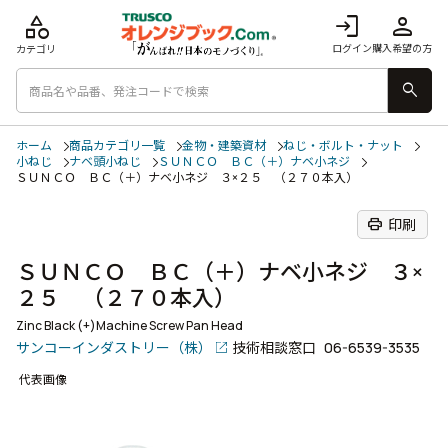
category
login
person
ログイン
購入希望の方
カテゴリ
search
ホーム
商品カテゴリ一覧
金物・建築資材
ねじ・ボルト・ナット
小ねじ
ナベ頭小ねじ
ＳＵＮＣＯ ＢＣ（＋）ナベ小ネジ
ＳＵＮＣＯ ＢＣ（＋）ナベ小ネジ ３×２５ （２７０本入）
print
印刷
ＳＵＮＣＯ ＢＣ（＋）ナベ小ネジ ３×
２５ （２７０本入）
Zinc Black (+)Machine Screw Pan Head
サンコーインダストリー（株）
技術相談窓口
06-6539-3535
代表画像