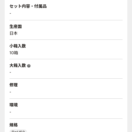
セット内容・付属品
-
生産国
日本
小箱入数
10箱
大箱入数
help
-
修理
-
環境
-
規格