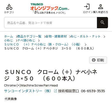
category
login
person
ログイン
購入希望の方
カテゴリ
search
ホーム
商品カテゴリ一覧
金物・建築資材
ねじ・ボルト・ナット
小ねじ
ナベ頭小ねじ
ＳＵＮＣＯ （＋）ナベ小ねじ（鉄・クローム）（小箱）
ＳＵＮＣＯ クローム（＋）ナベ小ネジ ３×５０ （６００本入）
print
印刷
ＳＵＮＣＯ クローム（＋）ナベ小ネ
ジ ３×５０ （６００本入）
Chrome (+)Machine Screw Pan Head
サンコーインダストリー（株）
技術相談窓口
06-6539-3535
代表画像