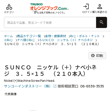
category
login
person
ログイン
購入希望の方
カテゴリ
search
ホーム
商品カテゴリ一覧
金物・建築資材
ねじ・ボルト・ナット
小ねじ
ナベ頭小ねじ
ＳＵＮＣＯ ニッケル（＋）ナベ小ネジ
ＳＵＮＣＯ ニッケル（＋）ナベ小ネジ ３．５×１５ （２１０本入）
print
印刷
ＳＵＮＣＯ ニッケル（＋）ナベ小ネ
ジ ３．５×１５ （２１０本入）
Nickel (+)Machine Screw Pan Head.
サンコーインダストリー（株）
技術相談窓口
06-6539-3535
代表画像