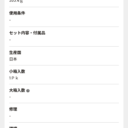
353.4ｇ
使用条件
-
セット内容・付属品
-
生産国
日本
小箱入数
1Ｐｋ
大箱入数
help
-
修理
-