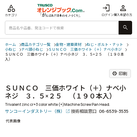
category
login
person
ログイン
購入希望の方
カテゴリ
search
ホーム
商品カテゴリ一覧
金物・建築資材
ねじ・ボルト・ナット
小ねじ
ナベ頭小ねじ
ＳＵＮＣＯ 三価ホワイト（＋）ナベ小ネジ
ＳＵＮＣＯ 三価ホワイト（＋）ナベ小ネジ ３．５×２５ （１９０本
入）
print
印刷
ＳＵＮＣＯ 三価ホワイト（＋）ナベ小
ネジ ３．５×２５ （１９０本入）
Trivalent zinc cr+3 color white (+)Machine Screw Pan Head.
サンコーインダストリー（株）
技術相談窓口
06-6539-3535
代表画像