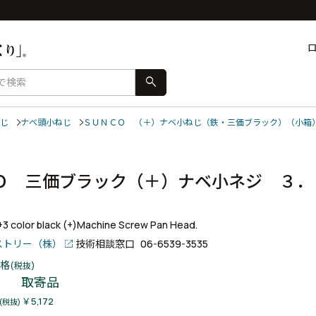
search
じ
ナベ頭小ねじ
ＳＵＮＣＯ （＋）ナベ小ねじ（鉄・三価ブラック）（小箱
Ｏ 三価ブラック（＋）ナベ小ネジ ３．
入）
r+3 color black (+)Machine Screw Pan Head.
ストリー（株）
技術相談窓口
06-6539-3535
格
(税抜)
取寄品
￥5,172
(税抜)