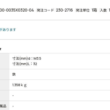
00-0035X0320-04
230-2716
1箱
発注コード
発注単位
入数
品があります
ク
寸法(mm)d：M3.5
寸法(mm)L：32
鉄
1.358ｋｇ
-
属品
-