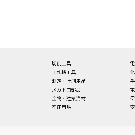
切削工具
電
工作機工具
化
測定・計測用品
手
メカトロ部品
電
金物・建築資材
保
空圧用品
安