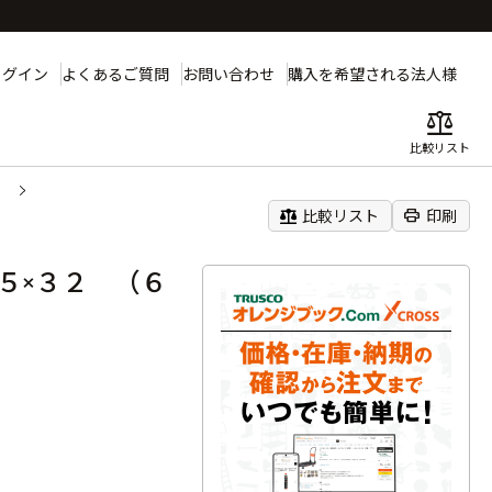
ログイン
よくあるご質問
お問い合わせ
購入を希望される法人様
balance
比較リスト
）
balance
print
比較リスト
印刷
５×３２ （６