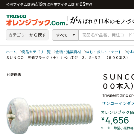
419
63
公開アイテム数 約
万点
在庫アイテム数 約
万点
カテゴリーから探す
すべて
ホーム
商品カテゴリ一覧
金物・建築資材
ねじ・ボルト・ナット
小ね
ＳＵＮＣＯ 三価ブラック（＋）ナベ小ネジ ３．５×３２ （６００本入）
ＳＵＮＣ
代表画像
００本
Trivalent zinc c
サンコーインダ
オレンジブック価
4,656
￥
メーカー希望小売価格