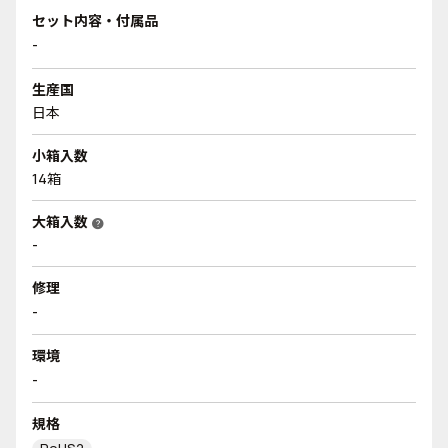
セット内容・付属品
-
生産国
日本
小箱入数
14箱
大箱入数
help
-
修理
-
環境
-
規格