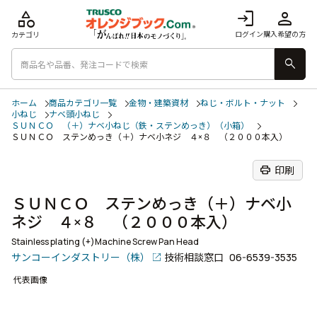
category
login
person
ログイン
購入希望の方
カテゴリ
search
ホーム
商品カテゴリ一覧
金物・建築資材
ねじ・ボルト・ナット
小ねじ
ナベ頭小ねじ
ＳＵＮＣＯ （＋）ナベ小ねじ（鉄・ステンめっき）（小箱）
ＳＵＮＣＯ ステンめっき（＋）ナベ小ネジ ４×８ （２０００本入）
print
印刷
ＳＵＮＣＯ ステンめっき（＋）ナベ小
ネジ ４×８ （２０００本入）
Stainless plating (+)Machine Screw Pan Head
サンコーインダストリー（株）
技術相談窓口
06-6539-3535
代表画像