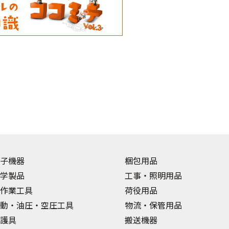
子機器
梱包用品
学製品
工事・照明用品
作業工具
荷役用品
動・油圧・空圧工具
物流・保管用品
護具
搬送機器