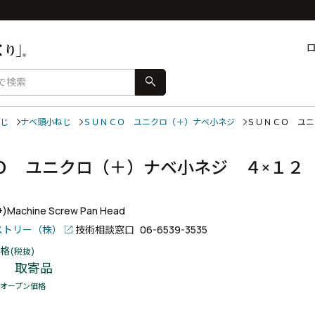
search
じ
ナベ頭小ねじ
ＳＵＮＣＯ ユニクロ（＋）ナベ小ネジ
ＳＵＮＣＯ ユ
Ｏ ユニクロ（＋）ナベ小ネジ ４×１２
(+)Machine Screw Pan Head
ストリー（株）
技術相談窓口
06-6539-3535
格
(税抜)
取寄品
オープン価格