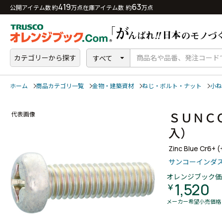
419
63
公開アイテム数 約
万点
在庫アイテム数 約
万点
カテゴリーから探す
すべて
ホーム
商品カテゴリ一覧
金物・建築資材
ねじ・ボルト・ナット
小ね
ＳＵＮＣ
代表画像
入）
Zinc Blue Cr6+ 
サンコーインダ
オレンジブック価
1,520
￥
メーカー希望小売価格