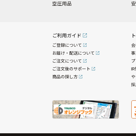
空圧用品
安
ご利用ガイド
ト
ご登録について
会
お届け・配送について
事
ご注文について
プ
ご注文後のサポート
I
商品の探し方
や
採