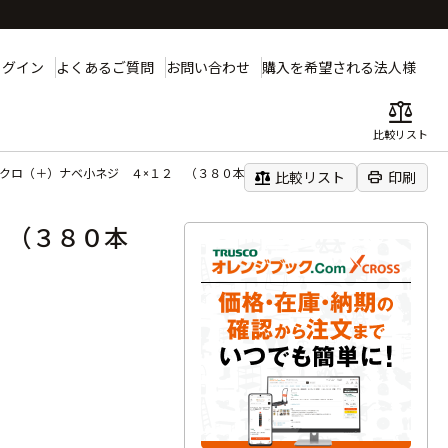
ログイン
よくあるご質問
お問い合わせ
購入を希望される法人様
balance
比較リスト
ニクロ（＋）ナベ小ネジ ４×１２ （３８０本入）
balance
print
比較リスト
印刷
 （３８０本