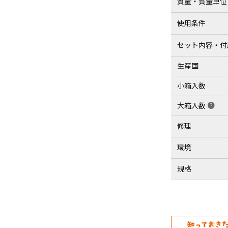
質量・質量単位
使用条件
セット内容・付
生産国
小箱入数
大箱入数
help
修理
環境
規格