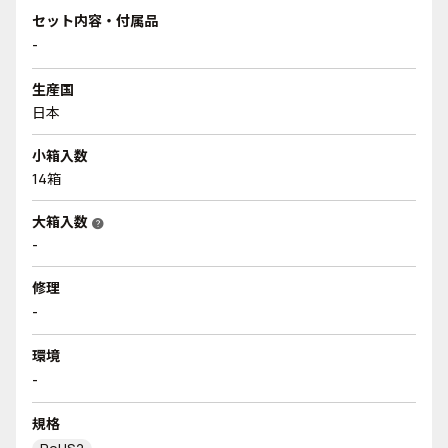
セット内容・付属品
-
生産国
日本
小箱入数
14箱
大箱入数
help
-
修理
-
環境
-
規格