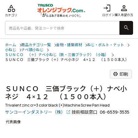
category
login
person
ログイン
購入希望の方
カテゴリ
search
ホーム
商品カテゴリ一覧
金物・建築資材
ねじ・ボルト・ナット
小ねじ
ナベ頭小ねじ
ＳＵＮＣＯ （＋）ナベ小ねじ（鉄・三価ブラック）（小箱）
ＳＵＮＣＯ 三価ブラック（＋）ナベ小ネジ ４×１２ （１５００本入）
print
印刷
ＳＵＮＣＯ 三価ブラック（＋）ナベ小
ネジ ４×１２ （１５００本入）
Trivalent zinc cr+3 color black (+)Machine Screw Pan Head
サンコーインダストリー（株）
技術相談窓口
06-6539-3535
代表画像