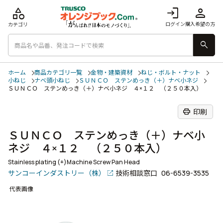
category
login
person
ログイン
購入希望の方
カテゴリ
search
ホーム
商品カテゴリ一覧
金物・建築資材
ねじ・ボルト・ナット
小ねじ
ナベ頭小ねじ
ＳＵＮＣＯ ステンめっき（＋）ナベ小ネジ
ＳＵＮＣＯ ステンめっき（＋）ナベ小ネジ ４×１２ （２５０本入）
print
印刷
ＳＵＮＣＯ ステンめっき（＋）ナベ小
ネジ ４×１２ （２５０本入）
Stainless plating (+)Machine Screw Pan Head
サンコーインダストリー（株）
技術相談窓口
06-6539-3535
代表画像